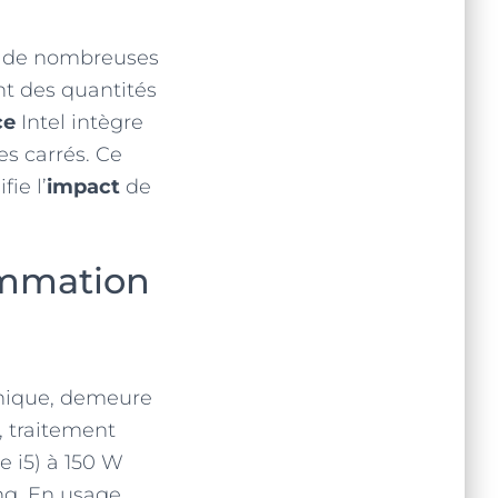
e de nombreuses
t des quantités
ce
Intel intègre
es carrés. Ce
ie l’
impact
de
sommation
ique, demeure
 traitement
e i5) à 150 W
ng. En usage