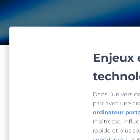
Enjeux 
technol
Dans l’univers de
pair avec une cr
ordinateur port
maîtresse, influ
rapide et plus 
supérieure. Les
g