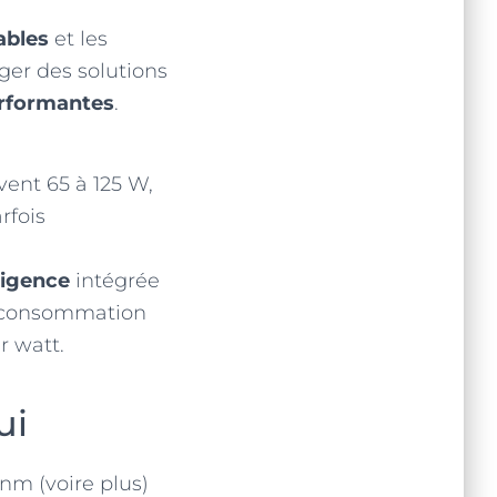
ables
et les
ger des solutions
rformantes
.
vent 65 à 125 W,
rfois
ligence
intégrée
 consommation
r watt.
ui
nm (voire plus)