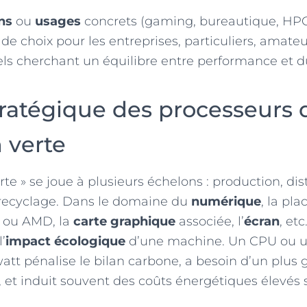
ns
ou
usages
concrets (gaming, bureautique, HPC
de choix pour les entreprises, particuliers, amate
ls cherchant un équilibre entre performance et du
tratégique des processeurs 
n verte
erte » se joue à plusieurs échelons : production, dis
ecyclage. Dans le domaine du
numérique
, la pla
l ou AMD, la
carte graphique
associée, l’
écran
, etc
’
impact écologique
d’une machine. Un CPU ou u
t pénalise le bilan carbone, a besoin d’un plus 
, et induit souvent des coûts énergétiques élevés 