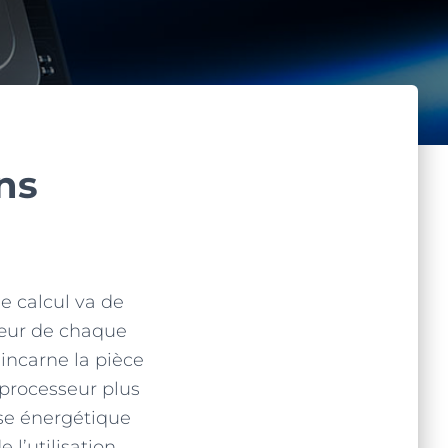
ns
e calcul va de
œur de chaque
incarne la pièce
processeur plus
se énergétique
 l’utilisation