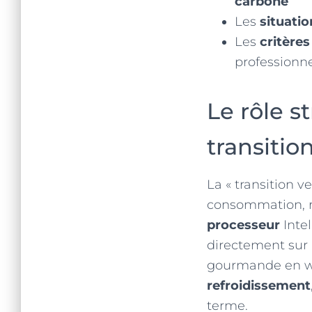
carbone
Les
situatio
Les
critères
professionne
Le rôle s
transitio
La « transition v
consommation, r
processeur
Inte
directement sur l
gourmande en wat
refroidissement
terme.