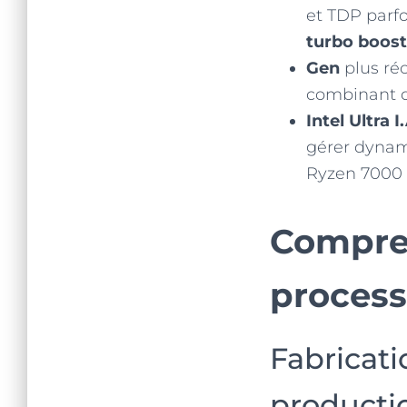
et TDP parfo
turbo boost
Gen
plus réc
combinant d
Intel Ultra I
gérer dynam
Ryzen 7000 o
Compren
process
Fabricati
producti