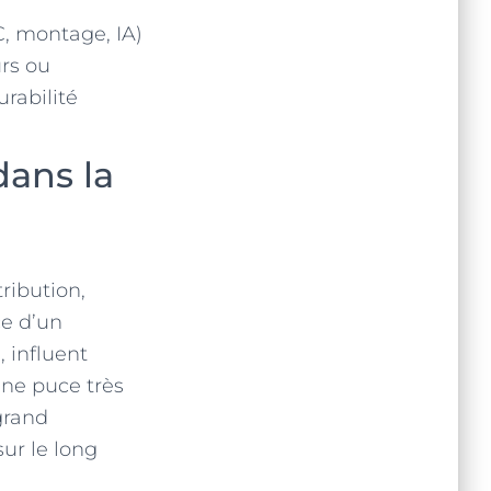
, montage, IA)
urs ou
rabilité
dans la
tribution,
ce d’un
., influent
ne puce très
grand
sur le long