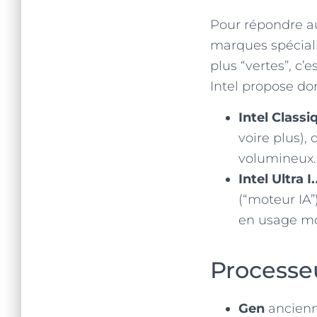
Pour répondre aux
marques spéciali
plus “vertes”, c’
Intel propose don
Intel Classi
voire plus),
volumineux.
Intel Ultra I
(“moteur IA
en usage mod
Processeu
Gen
ancienne