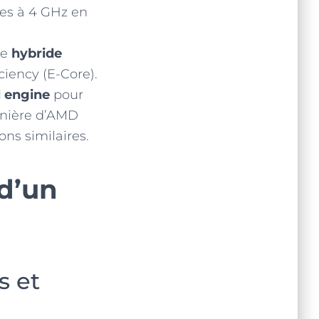
res à 4 GHz en
he
hybride
iency (E-Core).
l engine
pour
anière d’AMD
ns similaires.
d’un
s et