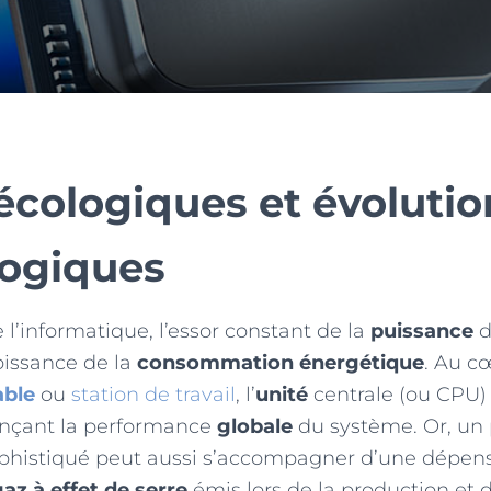
écologiques et évolutio
ogiques
 l’informatique, l’essor constant de la
puissance
d
oissance de la
consommation énergétique
. Au c
able
ou
station de travail
, l’
unité
centrale (ou CPU) 
ençant la performance
globale
du système. Or, un 
sophistiqué peut aussi s’accompagner d’une dépen
az à effet de serre
émis lors de la production et de