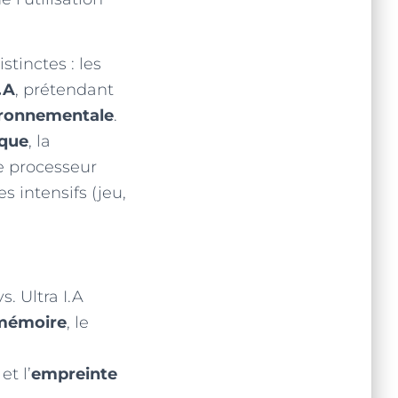
tinctes : les
I.A
, prétendant
ironnementale
.
ique
, la
de processeur
s intensifs (jeu,
. Ultra I.A
mémoire
, le
et l’
empreinte