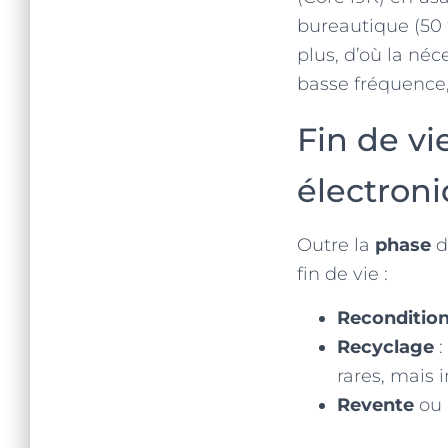
bureautique (50 
plus, d’où la né
basse fréquence, 
Fin de vi
électron
Outre la
phase
d’
fin de vie :
Reconditio
Recyclage
:
rares, mais 
Revente
ou 