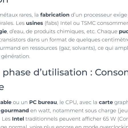
métaux rares, la
fabrication
d’un processeur exig
rales. Les
usines
(fabs) Intel ou TSMC consommen
gie
, d’eau, de produits chimiques, etc. Chaque
pu
 transistors dans un format de quelques centimètr
urmand en ressources (gaz, solvants), ce qui amplif
 génération.
 phase d’utilisation : Con
e
able
ou un
PC bureau
, le CPU, avec la
carte
graph
s
gourmand
en watt, notamment sous charge (jeu,
. Les
Intel
traditionnels peuvent afficher 65 W (Cor
age normal, voire plus encore en mode overclocki