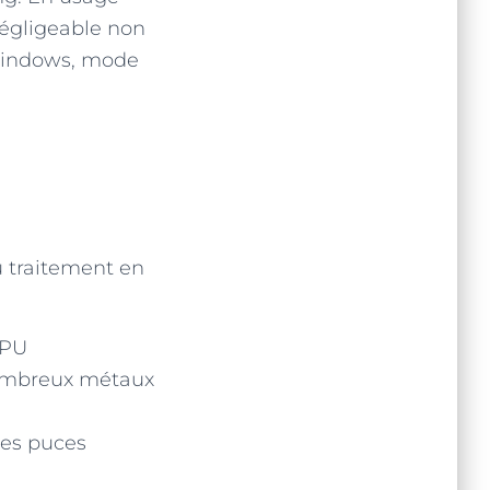
négligeable non
 Windows, mode
 traitement en
CPU
 nombreux métaux
les puces