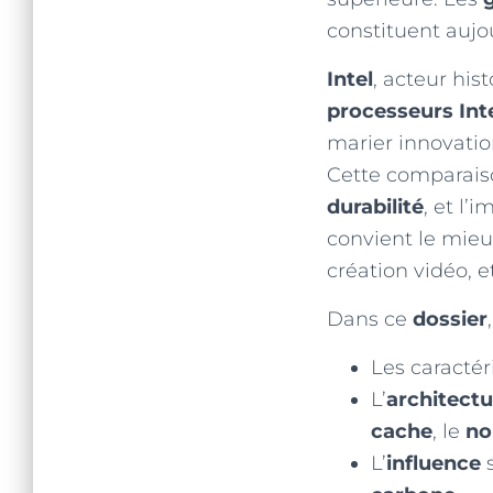
constituent aujo
Intel
, acteur his
processeurs Inte
marier innovatio
Cette comparais
durabilité
, et l’
convient le mieu
création vidéo, et
Dans ce
dossier
Les caractér
L’
architectu
cache
, le
no
L’
influence
s