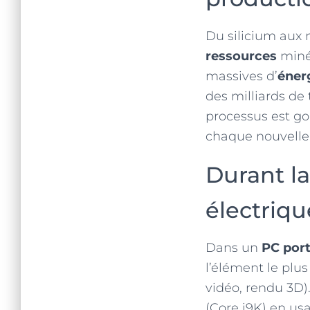
Du silicium aux 
ressources
miné
massives d’
éner
des milliards de
processus est go
chaque nouvelle
Durant la
électriqu
Dans un
PC port
l’élément le plu
vidéo, rendu 3D)
(Core i9K) en us