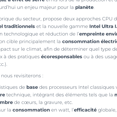
urd’hui un enjeu majeur pour la
planète
.
torique du secteur, propose deux approches CPU dis
l traditionnels
et la nouvelle gamme
Intel Ultra 
n technologique et réduction de l’
empreinte env
on cible principalement la
consommation électr
impact sur le climat, afin de déterminer quel type 
x à des pratiques
écoresponsables
ou à des usage
c.).
, nous revisiterons :
istiques de
base
des processeurs Intel classiques vs
re
technique, intégrant des éléments tels que la
mbre
de cœurs, la gravure, etc.
ur la
consommation
en watt, l’
efficacité
globale, 