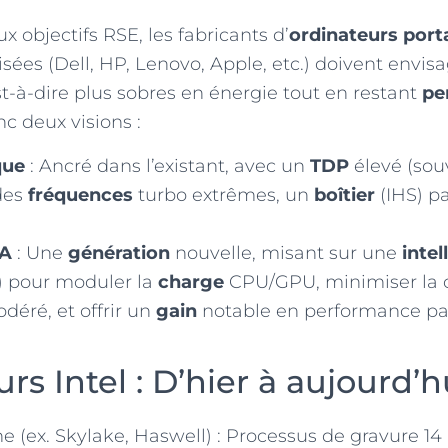
 objectifs RSE, les fabricants d’
ordinateurs port
sées (Dell, HP, Lenovo, Apple, etc.) doivent envisa
est-à-dire plus sobres en énergie tout en restant
pe
c deux visions :
que
: Ancré dans l’existant, avec un
TDP
élevé (sou
 des
fréquences
turbo extrêmes, un
boîtier
(IHS) pa
.A
: Une
génération
nouvelle, misant sur une
intel
”) pour moduler la
charge
CPU/GPU, minimiser la
éré, et offrir un
gain
notable en performance pa
rs Intel : D’hier à aujourd’h
 (ex. Skylake, Haswell) : Processus de gravure 14 