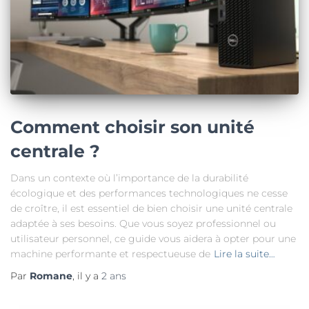
Comment choisir son unité
centrale ?
Dans un contexte où l’importance de la durabilité
écologique et des performances technologiques ne cesse
de croître, il est essentiel de bien choisir une unité centrale
adaptée à ses besoins. Que vous soyez professionnel ou
utilisateur personnel, ce guide vous aidera à opter pour une
machine performante et respectueuse de
Lire la suite…
Par
Romane
, il y a
2 ans