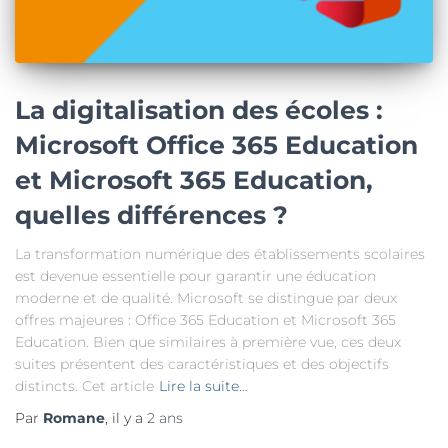
La digitalisation des écoles :
Microsoft Office 365 Education
et Microsoft 365 Education,
quelles différences ?
La transformation numérique des établissements scolaires
est devenue essentielle pour garantir une éducation
moderne et de qualité. Microsoft se distingue par deux
offres majeures : Office 365 Education et Microsoft 365
Education. Bien que similaires à première vue, ces deux
suites présentent des caractéristiques et des objectifs
distincts. Cet article
Lire la suite…
Par
Romane
, il y a
2 ans