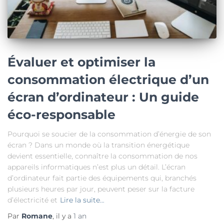
Évaluer et optimiser la
consommation électrique d’un
écran d’ordinateur : Un guide
éco-responsable
Pourquoi se soucier de la consommation d’énergie de son
écran ? Dans un monde où la transition énergétique
devient essentielle, connaître la consommation de nos
appareils informatiques n’est plus un détail. L’écran
d’ordinateur fait partie des équipements qui, branchés
plusieurs heures par jour, peuvent peser sur la facture
d’électricité et
Lire la suite…
Par
Romane
, il y a
1 an