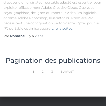
disposer d’un ordinateur portable adapté est essentiel pour
exploiter efficacement Adobe Creative Cloud. Que vous
soyez graphiste, designer ou monteur vidéo, les logiciels
comme Adobe Photoshop, Illustrator ou Premiere Pro
nécessitent une configuration performante. Opter pour un
PC portable optimisé assure
Lire la suite…
Par
Romane
, il y a
2 ans
Pagination des publications
1
2
3
SUIVANT