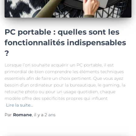
PC portable : quelles sont les
fonctionnalités indispensables
?
Lorsque l’on souhaite acquérir un PC portable, il est
primordial de bien comprendre les éléments techniques
essentiels afin de faire un choix pertinent. Que vous ayez
besoin d’un ordinateur pour la bureautique, le gaming, la
retouche photo ou pour un usage quotidien, chaque
modèle offre des spécificités propres qui influent
Lire la suite…
Par
Romane
, il y a
2 ans