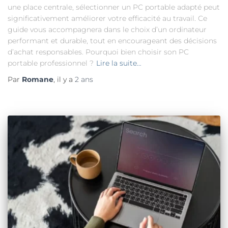
une place centrale, sélectionner un PC portable adapté peut
significativement améliorer votre efficacité au travail. Ce
guide vous accompagnera dans le choix d’un ordinateur
performant et durable, tout en encourageant des décisions
d’achat responsables. Pourquoi bien choisir son PC
portable professionnel ?
Lire la suite…
Par
Romane
, il y a
2 ans