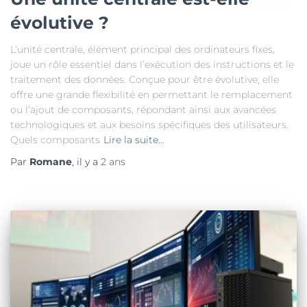
évolutive ?
L’unité centrale, élément principal des ordinateurs fixes,
joue un rôle essentiel dans l’exécution des instructions et le
traitement des données. Conçue pour être évolutive, elle
offre une grande flexibilité en permettant le remplacement
ou l’ajout de composants, répondant ainsi aux avancées
technologiques et aux besoins spécifiques des utilisateurs.
Quels composants
Lire la suite…
Par
Romane
, il y a
2 ans