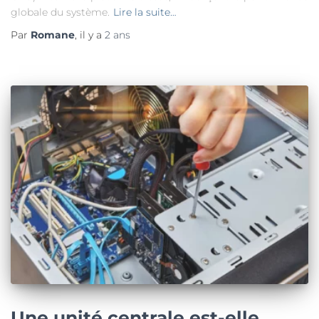
globale du système.
Lire la suite…
Par
Romane
, il y a
2 ans
Une unité centrale est-elle