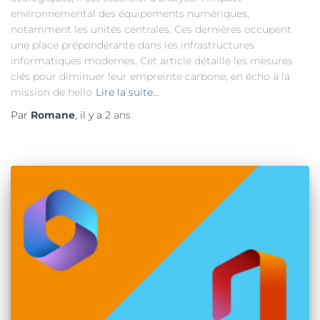
environnemental des équipements numériques,
notamment les unités centrales. Ces dernières occupent
une place prépondérante dans les infrastructures
informatiques modernes. Cet article détaille les mesures
clés pour diminuer leur empreinte carbone, en écho à la
mission de hello
Lire la suite…
Par
Romane
, il y a
2 ans