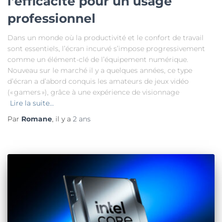
l’efficacité pour un usage
professionnel
Dans un monde où la productivité et le confort de travail
sont essentiels, l’écran incurvé s’impose progressivement
comme un élément-clé de l’équipement numérique.
Nouveau sur le marché il y a quelques années, ce type
d’écran a d’abord conquis les amateurs de jeux vidéo
(« gamers »), grâce à une expérience de visionnage
Lire la suite…
Par
Romane
, il y a
2 ans