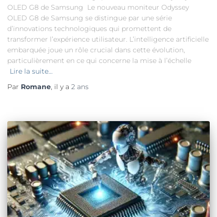
OLED G8 de Samsung Le nouveau moniteur Odyssey
OLED G8 de Samsung se distingue par une série
d’innovations technologiques qui promettent de
transformer l’expérience utilisateur. L’intelligence artificielle
embarquée joue un rôle crucial dans cette évolution,
particulièrement en ce qui concerne la mise à l’échelle
Lire la suite…
Par
Romane
, il y a
2 ans