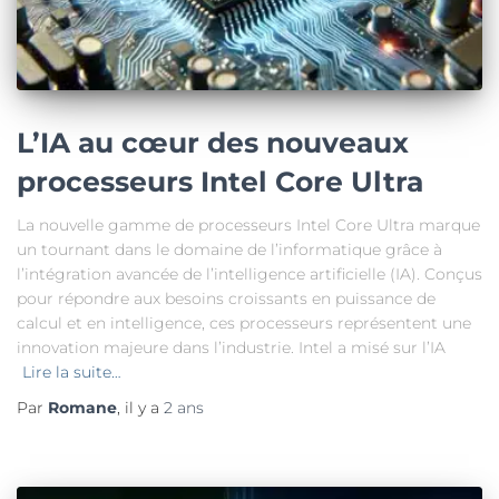
L’IA au cœur des nouveaux
processeurs Intel Core Ultra
La nouvelle gamme de processeurs Intel Core Ultra marque
un tournant dans le domaine de l’informatique grâce à
l’intégration avancée de l’intelligence artificielle (IA). Conçus
pour répondre aux besoins croissants en puissance de
calcul et en intelligence, ces processeurs représentent une
innovation majeure dans l’industrie. Intel a misé sur l’IA
Lire la suite…
Par
Romane
, il y a
2 ans