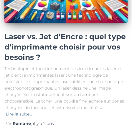
Laser vs. Jet d’Encre : quel type
d’imprimante choisir pour vos
besoins ?
Technologie et fonctionnement des imprimantes laser et
jet d’encre Imprimantes laser : une technologie de
précision Les imprimantes laser utilisent une technologie
électrophotographique. Un laser dessine une image
chargée électrostatiquement sur un tambour
photosensible. Le toner, une poudre fine, adhère aux zones
chargées du tambour et est ensuite transféré sur
Lire la suite…
Par
Romane
, il y a
2 ans